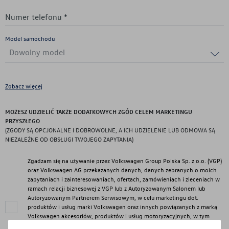
Numer telefonu *
Model samochodu
Dowolny model
Zobacz więcej
MOŻESZ UDZIELIĆ TAKŻE DODATKOWYCH ZGÓD CELEM MARKETINGU
PRZYSZŁEGO
(ZGODY SĄ OPCJONALNE I DOBROWOLNE, A ICH UDZIELENIE LUB ODMOWA SĄ
NIEZALEŻNE OD OBSŁUGI TWOJEGO ZAPYTANIA)
Zgadzam się na używanie przez Volkswagen Group Polska Sp. z o.o. (VGP)
oraz Volkswagen AG przekazanych danych, danych zebranych o moich
zapytaniach i zainteresowaniach, ofertach, zamówieniach i zleceniach w
ramach relacji biznesowej z VGP lub z Autoryzowanym Salonem lub
Autoryzowanym Partnerem Serwisowym, w celu marketingu dot.
produktów i usług marki Volkswagen oraz innych powiązanych z marką
Volkswagen akcesoriów, produktów i usług motoryzacyjnych, w tym
także w celu profilowania na potrzeby marketingu oraz realizacji działań