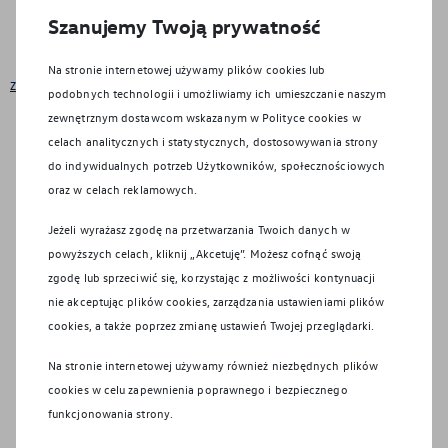
posprzedażowych polegających na prowadzeniu i analizie badań
Szanujemy Twoją prywatność
satysfakcji klienta lub zainteresowania marką, produktami i usługami
marki Volkswagen.
Na stronie internetowej używamy plików cookies lub
Zobacz więcej
podobnych technologii i umożliwiamy ich umieszczanie naszym
zewnętrznym dostawcom wskazanym w Polityce cookies w
Wyślij
celach analitycznych i statystycznych, dostosowywania strony
do indywidualnych potrzeb Użytkowników, społecznościowych
oraz w celach reklamowych.
Jeżeli wyrażasz zgodę na przetwarzania Twoich danych w
powyższych celach, kliknij „Akcetuję”. Możesz cofnąć swoją
EU Data Act
zgodę lub sprzeciwić się, korzystając z możliwości kontynuacji
nie akceptując plików cookies, zarządzania ustawieniami plików
Formularz cofnięcia zgód
cookies, a także poprzez zmianę ustawień Twojej przeglądarki.
Regulamin serwisu
Na stronie internetowej używamy również niezbędnych plików
WLTP – zużycie paliwa i emisja CO₂
cookies w celu zapewnienia poprawnego i bezpiecznego
funkcjonowania strony.
Promocje serwisowe