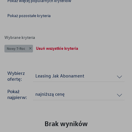
Pokaż więcej popularnych kryteriów
Pokaż pozostałe kryteria
Brak wyboru
Brak wyboru
Brak wyboru
Wybrane kryteria
Usuń wszystkie kryteria
Nowy T-Roc
Wybierz
Leasing Jak Abonament
ofertę:
Pokaż
najniższą cenę
najpierw:
Brak wyników