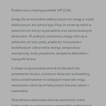
Podane ceny obejmują podatek VAT (23%).
Zasięg dla samochodów elektrycznych lub zasięg w trybie
elektrycznym dla hybryd typu Plug-In może się różnić w
zależności od wersji i wyposażenia oraz zamontowanych
akcesoriów. W praktyce rzeczywisty zasięg różni się w
Wyjątkowa oferta dla Twojego
zależności od stylu jazdy, prędkości, korzystania z
samochodu
dodatkowych odbiorników energii, temperatury
Poznaj naszą ofertę
zewnętrznej, liczby pasażerów, obciążenia ładunkiem i
topografii terenu.
Z uwagi na ograniczenia technik drukarskich lub
parametrów ekranu, na którym obraz jest wyświetlany,
kolory przedstawione w niniejszym materiale mogą
nieznacznie różnić się od faktycznych kolorów lakieru i
materiałów.
Wszystkie produkowane obecnie samochody marki
Volkswagen są wykonywane z materiałów spełniających