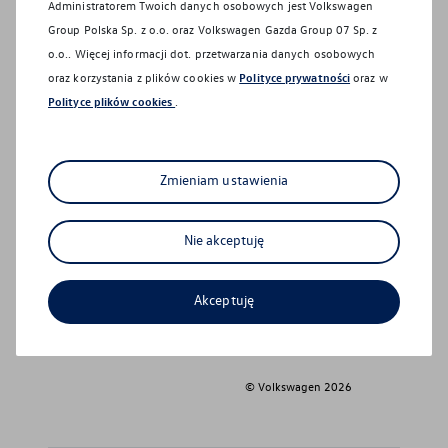
Administratorem Twoich danych osobowych jest Volkswagen
Polityka prywatności
Group Polska Sp. z o.o. oraz
Volkswagen Gazda Group 07 Sp. z
Polityka plików cookie
o.o.
. Więcej informacji dot. przetwarzania danych osobowych
oraz korzystania z plików cookies w
Polityce prywatności
oraz w
Jak nas znaleźć?
Polityce plików cookies
.
Działy i pracownicy
Zmieniam ustawienia
Formularz kontaktowy
Sprawdź aktualne promocje
Nie akceptuję
serwisowe
Instagram
Zyskaj jeszcze więcej
Akceptuję
Facebook
Car detailing
© Volkswagen
2026