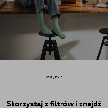
Gwarancja i ochrona
Aktualne promocje serwisowe
Usługi Car detailing
Sklep internetowy
Akcesoria
Promocje i aktualności
Wszystkie
Mapa i kontakt
Skorzystaj z filtrów i znajdź