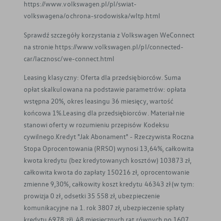
https://www.volkswagen.pl/pl/swiat-
volkswagena/ochrona-srodowiska/wltp.html
Sprawdź szczegóły korzystania z Volkswagen WeConnect
na stronie https://www.volkswagen.pl/pl/connected-
car/lacznosc/we-connect.html
Leasing klasyczny: Oferta dla przedsiębiorców. Suma
opłat skalkulowana na podstawie parametrów: opłata
wstępna 20%, okres leasingu 36 miesięcy, wartość
końcowa 1%.Leasing dla przedsiębiorców. Materiał nie
stanowi oferty w rozumieniu przepisów Kodeksu
cywilnego.Kredyt "Jak Abonament" - Rzeczywista Roczna
Stopa Oprocentowania (RRSO) wynosi 13,64%, całkowita
kwota kredytu (bez kredytowanych kosztów) 103873 zł,
całkowita kwota do zapłaty 150216 zł, oprocentowanie
zmienne 9,30%, całkowity koszt kredytu 46343 zł (w tym:
prowizja 0 zł, odsetki 35 558 zł, ubezpieczenie
komunikacyjne na 1. rok 3807 zł, ubezpieczenie spłaty
kredytu 6978 zł), 48 miesięcznych rat równych po 1607