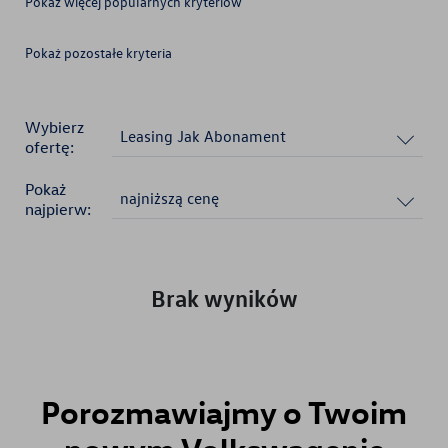
Pokaż więcej popularnych kryteriów
Pokaż pozostałe kryteria
Brak wyboru
Brak wyboru
Brak wyboru
Wybierz
Leasing Jak Abonament
ofertę:
Pokaż
najniższą cenę
najpierw:
Brak wyników
Porozmawiajmy o
Twoim