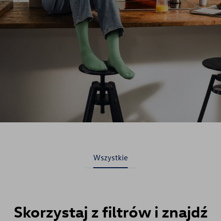
Gwarancja i ochrona
Aktualne promocje serwisowe
Usługi Car detailing
Sklep internetowy
Akcesoria
Promocje i aktualności
Wszystkie
Mapa i kontakt
Skorzystaj z filtrów i znajdź