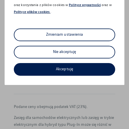
Działy i pracownicy
oraz korzystania z plików cookies w
Polityce prywatności
oraz w
Polityce plików cookies
.
Formularz kontaktowy
Zmieniam ustawienia
Instagram
Sprawdź aktualne promocje
Nie akceptuję
Facebook
serwisowe
Zyskaj jeszcze więcej
Akceptuję
© Volkswagen
2026
Car detailing
Podane ceny obejmują podatek VAT (23%).
Zasięg dla samochodów elektrycznych lub zasięg w trybie
elektrycznym dla hybryd typu Plug-In może się różnić w