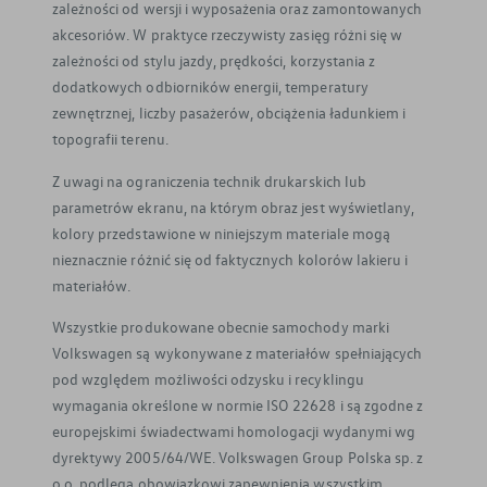
zależności od wersji i wyposażenia oraz zamontowanych
akcesoriów. W praktyce rzeczywisty zasięg różni się w
zależności od stylu jazdy, prędkości, korzystania z
dodatkowych odbiorników energii, temperatury
Wyjątkowa oferta dla Twojego
zewnętrznej, liczby pasażerów, obciążenia ładunkiem i
topografii terenu.
samochodu
Poznaj naszą ofertę
Z uwagi na ograniczenia technik drukarskich lub
parametrów ekranu, na którym obraz jest wyświetlany,
kolory przedstawione w niniejszym materiale mogą
nieznacznie różnić się od faktycznych kolorów lakieru i
materiałów.
Wszystkie produkowane obecnie samochody marki
Volkswagen są wykonywane z materiałów spełniających
pod względem możliwości odzysku i recyklingu
wymagania określone w normie ISO 22628 i są zgodne z
europejskimi świadectwami homologacji wydanymi wg
dyrektywy 2005/64/WE. Volkswagen Group Polska sp. z
o.o. podlega obowiązkowi zapewnienia wszystkim