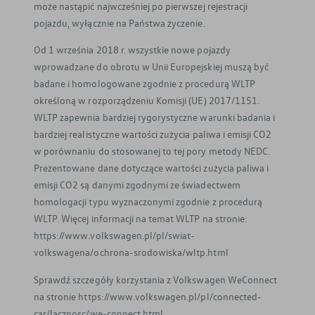
może nastąpić najwcześniej po pierwszej rejestracji
pojazdu, wyłącznie na Państwa życzenie.
Od 1 września 2018 r. wszystkie nowe pojazdy
wprowadzane do obrotu w Unii Europejskiej muszą być
badane i homologowane zgodnie z procedurą WLTP
określoną w rozporządzeniu Komisji (UE) 2017/1151.
WLTP zapewnia bardziej rygorystyczne warunki badania i
bardziej realistyczne wartości zużycia paliwa i emisji CO2
w porównaniu do stosowanej to tej pory metody NEDC.
Prezentowane dane dotyczące wartości zużycia paliwa i
emisji CO2 są danymi zgodnymi ze świadectwem
homologacji typu wyznaczonymi zgodnie z procedurą
WLTP. Więcej informacji na temat WLTP na stronie:
https://www.volkswagen.pl/pl/swiat-
volkswagena/ochrona-srodowiska/wltp.html
Sprawdź szczegóły korzystania z Volkswagen WeConnect
na stronie https://www.volkswagen.pl/pl/connected-
car/lacznosc/we-connect.html