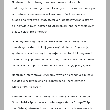
Na stronie internetowej używamy plików cookies lub
Wyślij
podobnych technologii i umożliwiamy ich umieszczanie naszym
zewnętrznym dostawcom wskazanym w Polityce cookies w
celach analitycznych i statystycznych, dostosowywania strony
do indywidualnych potrzeb Użytkowników, społecznościowych
oraz w celach reklamowych.
EU Data Act
Jeżeli wyrażasz zgodę na przetwarzania Twoich danych w
Formularz cofnięcia zgód
powyższych celach, kliknij „Akcetuję”. Możesz cofnąć swoją
zgodę lub sprzeciwić się, korzystając z możliwości kontynuacji
Regulamin serwisu
nie akceptując plików cookies, zarządzania ustawieniami plików
WLTP – zużycie paliwa i emisja CO₂
cookies, a także poprzez zmianę ustawień Twojej przeglądarki.
Na stronie internetowej używamy również niezbędnych plików
cookies w celu zapewnienia poprawnego i bezpiecznego
Polityka prywatności
funkcjonowania strony.
Promocje serwisowe
Polityka plików cookie
Administratorem Twoich danych osobowych jest Volkswagen
Jak nas znaleźć?
Group Polska Sp. z o.o. oraz
Volkswagen Gazda Group 07 Sp. z
o.o.
. Więcej informacji dot. przetwarzania danych osobowych