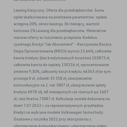
Leasing klasyczny: Oferta dla przedsiębiorców. Suma
opłat skalkulowana na podstawie parametrów: opłata
wstępna 20%, okres leasingu 36 miesięcy, wartość
końcowa 1%.Leasing dla przedsiębiorców. Materiał nie
stanowi oferty w rozumieniu przepisów Kodeksu
cywilnego.Kredyt "Jak Abonament" - Rzeczywista Roczna
Stopa Oprocentowania (RRSO) wynosi 13,64%, całkowita
kwota kredytu (bez kredytowanych kosztów) 103873 zł,
całkowita kwota do zapłaty 150216 zł, oprocentowanie
zmienne 9,30%, całkowity koszt kredytu 46343 zł (w tym:
prowizja 0 zł, odsetki 35 558 zł, ubezpieczenie
komunikacyjne na 1. rok 3807 zł, ubezpieczenie spłaty
kredytu 6978 zł), 48 miesięcznych rat równych po 1607
zł; rata finalna 73087 zł. Kalkulacja została dokonana na
dzień 7.07.2022 r. na reprezentatywnym przykładzie.
Kredyt na wybrane modele Volkswagen Samochody
Osobowe z rocznika 2022 przy skorzystaniu z
ubezpieczenia komunikacyjnego i ubezpieczenia spłaty