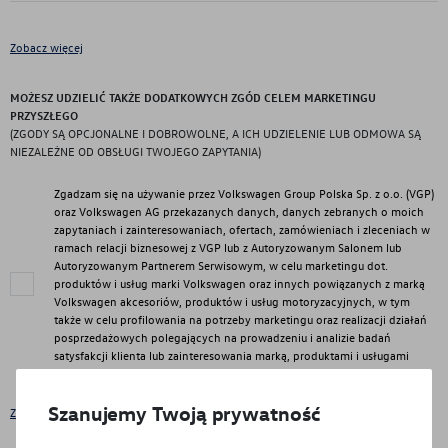
Zobacz więcej
MOŻESZ UDZIELIĆ TAKŻE DODATKOWYCH ZGÓD CELEM MARKETINGU
PRZYSZŁEGO
(ZGODY SĄ OPCJONALNE I DOBROWOLNE, A ICH UDZIELENIE LUB ODMOWA SĄ
NIEZALEŻNE OD OBSŁUGI TWOJEGO ZAPYTANIA)
Zgadzam się na używanie przez Volkswagen Group Polska Sp. z o.o. (VGP)
oraz Volkswagen AG przekazanych danych, danych zebranych o moich
zapytaniach i zainteresowaniach, ofertach, zamówieniach i zleceniach w
ramach relacji biznesowej z VGP lub z Autoryzowanym Salonem lub
Autoryzowanym Partnerem Serwisowym, w celu marketingu dot.
produktów i usług marki Volkswagen oraz innych powiązanych z marką
Volkswagen akcesoriów, produktów i usług motoryzacyjnych, w tym
także w celu profilowania na potrzeby marketingu oraz realizacji działań
posprzedażowych polegających na prowadzeniu i analizie badań
satysfakcji klienta lub zainteresowania marką, produktami i usługami
marki Volkswagen.
Szanujemy Twoją prywatność
Zobacz więcej