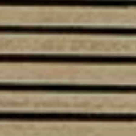
Gwarancja i ochrona
Aktualne promocje serwisowe
Usługi Car detailing
Sklep internetowy
Akcesoria
Promocje i aktualności
Mapa i kontakt