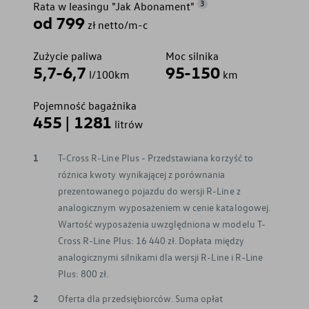
3
Rata w leasingu "Jak Abonament"
od 799
zł netto/m-c
Zużycie paliwa
Moc silnika
5,7-6,7
95-150
l/100km
km
Pojemność bagażnika
455 | 1281
litrów
1
T-Cross R-Line Plus - Przedstawiana korzyść to
różnica kwoty wynikającej z porównania
prezentowanego pojazdu do wersji R-Line z
analogicznym wyposażeniem w cenie katalogowej.
Wartość wyposażenia uwzględniona w modelu T-
Cross R-Line Plus: 16 440 zł. Dopłata między
analogicznymi silnikami dla wersji R-Line i R-Line
Plus: 800 zł.
2
Oferta dla przedsiębiorców. Suma opłat