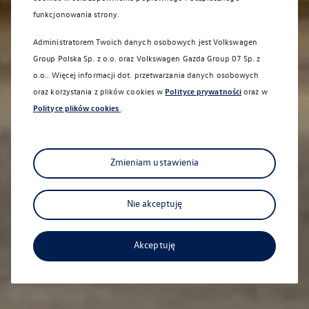
funkcjonowania strony.
Promocje serwisowe
Administratorem Twoich danych osobowych jest Volkswagen
Group Polska Sp. z o.o. oraz
Volkswagen Gazda Group 07 Sp. z
o.o.
. Więcej informacji dot. przetwarzania danych osobowych
oraz korzystania z plików cookies w
Polityce prywatności
oraz w
Polityce plików cookies
.
Zmieniam ustawienia
Sprawdź aktualne promocje
Nie akceptuję
serwisowe
Zyskaj jeszcze więcej
Akceptuję
Car detailing