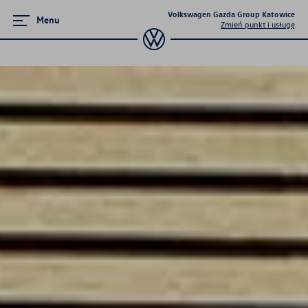
Volkswagen Gazda Group Katowice
Menu
Zmień punkt i usługę
Zamknij menu
Strona główna
Modele osobowe
Konfigurator jazdy próbnej
Finansowanie
Ubezpieczenia
Serwis
Specjalna oferta serwisowa 4+