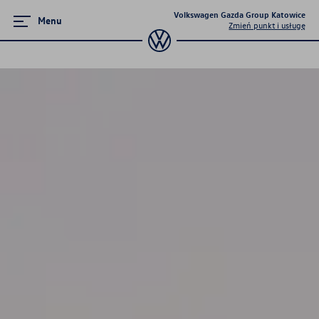
Volkswagen Gazda Group Katowice
Menu
Zmień punkt i usługę
Promocje i aktualności
Volkswageny w wersji Plus
Supermocne okazje na SUVy
Poznaj Golfy
Pojazdy hybrydowe
Samochody Elektryczne
Dni Otwarte