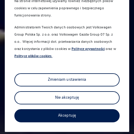
Na stronie internetowej używamy również niezbędnych plików
cookies w celu zapewnienia poprawnego i bezpiecznego
funkcjonowania strony.
Administratorem Twoich danych osobowych jest Volkswagen
Group Polska Sp. z o.o. oraz
Volkswagen Gazda Group 07 Sp. z
o.o.
. Więcej informacji dot. przetwarzania danych osobowych
Sprawdź aktualne promocje
oraz korzystania z plików cookies w
Polityce prywatności
oraz w
Polityce plików cookies
.
serwisowe
Zyskaj jeszcze więcej
Zmieniam ustawienia
Car detailing
Nie akceptuję
Akceptuję