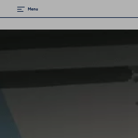
Menu
Zamknij menu
Strona główna
Modele osobowe
Konfigurator jazdy próbnej
Finansowanie
Ubezpieczenia
Serwis
Specjalna oferta serwisowa 4+