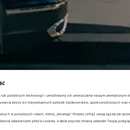
ść
es lub podobnych technologii i umożliwiamy ich umieszczanie naszym zewnętrznym
owywania strony do indywidualnych potrzeb Użytkowników, społecznościowych oraz 
anych w powyższych celach, kliknij „Akcetuję”. Możesz cofnąć swoją zgodę lub sprzec
ądzania ustawieniami plików cookies, a także poprzez zmianę ustawień Twojej przeglą