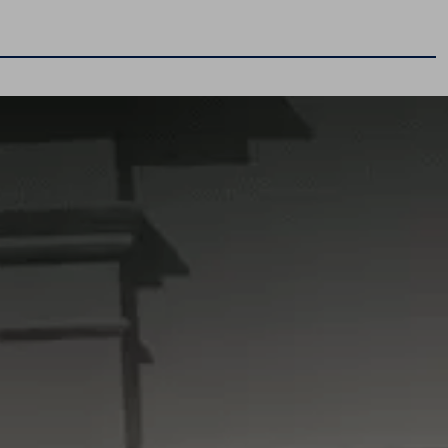
Promocje i aktualności
Volkswageny w wersji Plus
Supermocne okazje na SUVy
Poznaj Golfy
Pojazdy hybrydowe
Samochody Elektryczne
Dni Otwarte