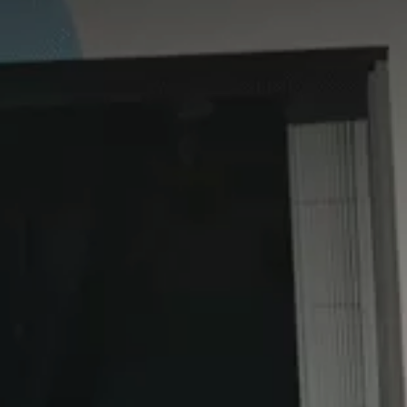
Gwarancja i ochrona
Aktualne promocje serwisowe
Usługi Car detailing
Sklep internetowy
Akcesoria
Promocje i aktualności
Mapa i kontakt