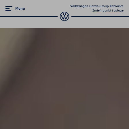
Volkswagen Gazda Group Katowice
Menu
Zmień punkt i usługę
Serwis
Pakiety przeglądów okresowych
Serwis mechaniczny
Serwis blacharsko-lakierniczy
Bezpieczny serwis
Program 4Service
Korzyści autoryzowanego
serwisowania